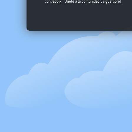
con Jappix. ¡Únete a la comunidad y sigue libre!